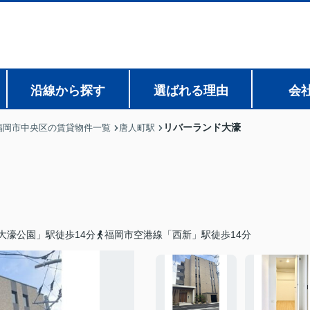
沿線から探す
選ばれる理由
会
リバーランド大濠
福岡市中央区の賃貸物件一覧
唐人町駅
大濠公園」駅徒歩14分
福岡市空港線「西新」駅徒歩14分