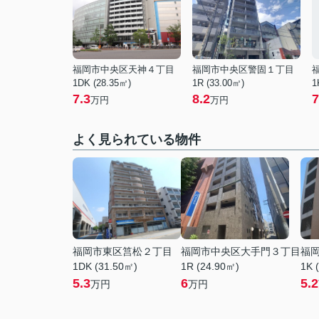
福岡市中央区天神４丁目
福岡市中央区警固１丁目
1DK (28.35㎡)
1R (33.00㎡)
1
7.3
8.2
7
万円
万円
よく見られている物件
福岡市東区筥松２丁目
福岡市中央区大手門３丁目
福
1DK (31.50㎡)
1R (24.90㎡)
1K 
5.3
6
5.2
万円
万円