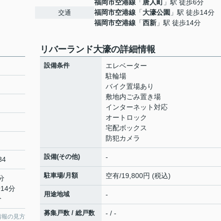
福岡市空港線
「
唐人町
」駅 徒歩6分
福岡市空港線
「
大濠公園
」駅 徒歩14分
交通
福岡市空港線
「
西新
」駅 徒歩14分
リバーランド大濠の詳細情報
設備条件
エレベーター
駐輪場
バイク置場あり
敷地内ごみ置き場
インターネット対応
オートロック
宅配ボックス
防犯カメラ
設備(その他)
-
34
駐車場/月額
空有/19,800円 (税込)
分
14分
用途地域
-
分
募集戸数 / 総戸数
- / -
情報の見方