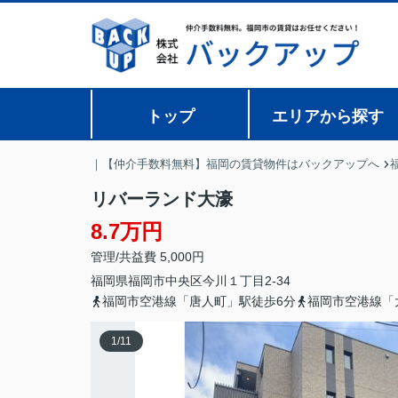
トップ
エリアから探す
｜【仲介手数料無料】福岡の賃貸物件はバックアップへ
リバーランド大濠
8.7万円
管理/共益費 5,000円
福岡県
福岡市中央区
今川
１丁目2-34
福岡市空港線「唐人町」駅徒歩6分
福岡市空港線「
1
/
11