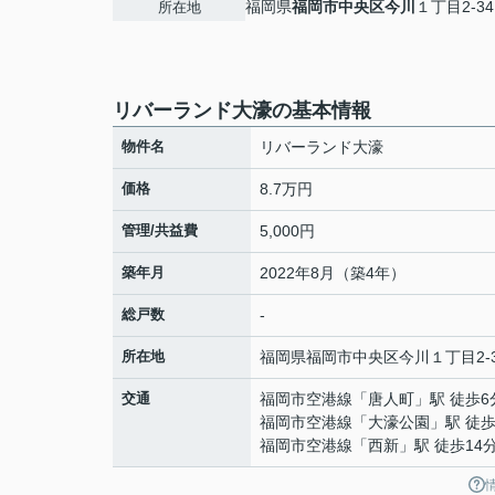
福岡県
福岡市中央区
今川
１丁目2-34
所在地
リバーランド大濠の基本情報
物件名
リバーランド大濠
価格
8.7万円
管理/共益費
5,000円
築年月
2022年8月（築4年）
総戸数
-
所在地
福岡県
福岡市中央区
今川
１丁目2-
交通
福岡市空港線
「
唐人町
」駅 徒歩6
福岡市空港線
「
大濠公園
」駅 徒歩
福岡市空港線
「
西新
」駅 徒歩14