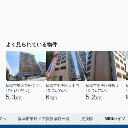
よく見られている物件
福岡市東区筥松２丁目
福岡市中央区大手門３丁目
福岡市中央区桜坂１丁目
1DK (31.50㎡)
1R (24.90㎡)
1K (24.75㎡)
1
5.3
6
5.2
万円
万円
万円
プへ
福岡市早良区の賃貸物件一覧
賀茂駅
MIKIハイツ