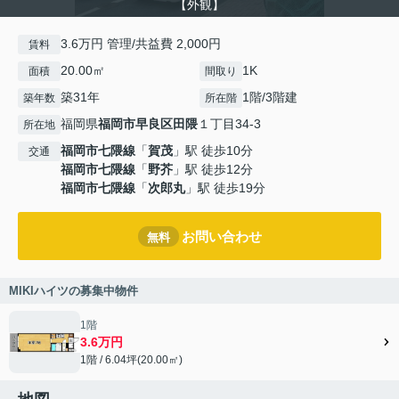
【外観】
3.6万円 管理/共益費 2,000円
賃料
20.00㎡
1K
面積
間取り
築31年
1階/3階建
築年数
所在階
福岡県
福岡市早良区
田隈
１丁目34-3
所在地
福岡市七隈線
「
賀茂
」駅 徒歩10分
交通
福岡市七隈線
「
野芥
」駅 徒歩12分
福岡市七隈線
「
次郎丸
」駅 徒歩19分
お問い合わせ
無料
MIKIハイツの募集中物件
1階
3.6万円
1階 / 6.04坪(20.00㎡)