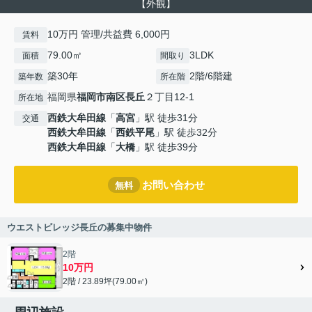
【外観】
10万円 管理/共益費 6,000円
賃料
79.00㎡
3LDK
面積
間取り
築30年
2階/6階建
築年数
所在階
福岡県
福岡市南区
長丘
２丁目12-1
所在地
西鉄大牟田線
「
高宮
」駅 徒歩31分
交通
西鉄大牟田線
「
西鉄平尾
」駅 徒歩32分
西鉄大牟田線
「
大橋
」駅 徒歩39分
お問い合わせ
無料
ウエストビレッジ長丘の募集中物件
2階
10万円
2階 / 23.89坪(79.00㎡)