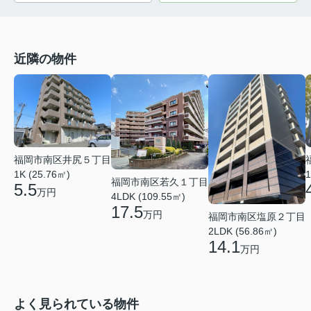
近隣の物件
福岡市南区井尻５丁目
1K (25.76㎡)
1
福岡市南区若久１丁目
5.5
万円
4LDK (109.55㎡)
17.5
万円
福岡市南区塩原２丁目
2LDK (56.86㎡)
14.1
万円
よく見られている物件