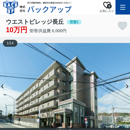
0
お気に入り
ウエストビレッジ長丘
空室1
10万円
管理/共益費 6,000円
1
/
14