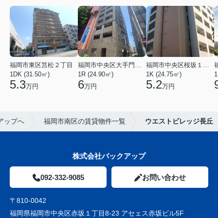
福岡市東区筥松２丁目
福岡市中央区大手門３丁目
福岡市中央区桜坂１丁目
1DK (31.50㎡)
1R (24.90㎡)
1K (24.75㎡)
1
5.3
6
5.2
万円
万円
万円
アップへ
福岡市南区の賃貸物件一覧
ウエストビレッジ長丘
株式会社バックアップ
092-332-9085
お問い合わせ
〒810-0042
福岡県福岡市中央区赤坂１丁目8-23 アセェス赤坂ビル5F