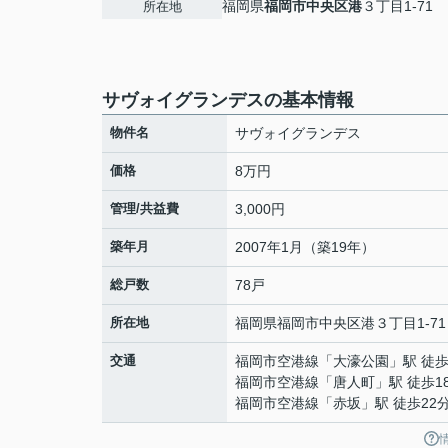
福岡県
福岡市中央区
港
３丁目1-71
所在地
サヴォイグランデスの基本情報
物件名
サヴォイグランデス
価格
8万円
管理/共益費
3,000円
築年月
2007年1月（築19年）
総戸数
78戸
所在地
福岡県
福岡市中央区
港
３丁目1-71
交通
福岡市空港線
「
大濠公園
」駅 徒歩
福岡市空港線
「
唐人町
」駅 徒歩1
福岡市空港線
「
赤坂
」駅 徒歩22