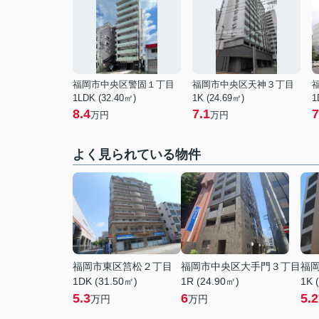
福岡市中央区警固１丁目
福岡市中央区天神３丁目
1LDK (32.40㎡)
1K (24.69㎡)
1
8.4
7.1
7
万円
万円
よく見られている物件
福岡市東区筥松２丁目
福岡市中央区大手門３丁目
福
1DK (31.50㎡)
1R (24.90㎡)
1K 
5.3
6
5.2
万円
万円