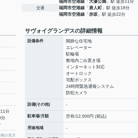
福岡市空港線
「
大濠公園
」駅 徒歩11分
福岡市空港線
「
唐人町
」駅 徒歩18分
交通
福岡市空港線
「
赤坂
」駅 徒歩22分
サヴォイグランデスの詳細情報
設備条件
閑静な住宅地
エレベーター
駐輪場
敷地内ごみ置き場
インターネット対応
オートロック
宅配ボックス
24時間緊急通報システム
防犯カメラ
設備(その他)
-
11分
駐車場/月額
空有/12,000円 (税込)
8分
分
用途地域
-
情報の見方