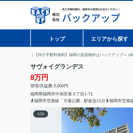
トップ
エリアから探す
｜【仲介手数料無料】福岡の賃貸物件はバックアップへ
サヴォイグランデス
8万円
管理/共益費 3,000円
福岡県
福岡市中央区
港
３丁目1-71
福岡市空港線「大濠公園」駅徒歩11分
福岡市空港線
1
/
16